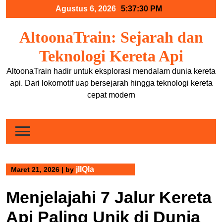
Skip
Agustus 6, 2026
5:37:31 PM
to
content
AltoonaTrain: Sejarah dan
Teknologi Kereta Api
AltoonaTrain hadir untuk eksplorasi mendalam dunia kereta
api. Dari lokomotif uap bersejarah hingga teknologi kereta
cepat modern
jIIQla
Maret 21, 2026
|
by
Menjelajahi 7 Jalur Kereta
Api Paling Unik di Dunia