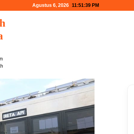
Agustus 6, 2026
11:51:40 PM
ah
a
am
ah