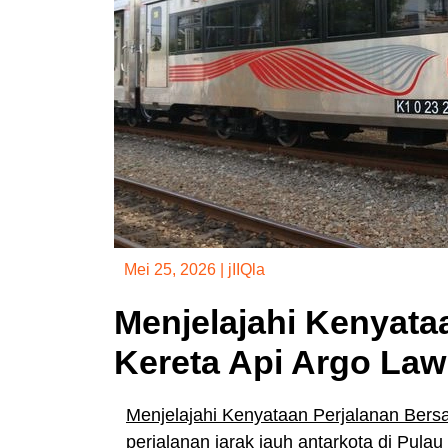
Mei 25, 2026
|
jIIQla
Menjelajahi Kenyata
Kereta Api Argo La
Menjelajahi Kenyataan Perjalanan Bers
perjalanan jarak jauh antarkota di Pula