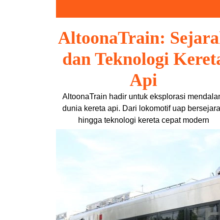
Skip
to
content
AltoonaTrain: Sejar
dan Teknologi Keret
Api
AltoonaTrain hadir untuk eksplorasi mendal
dunia kereta api. Dari lokomotif uap bersejar
hingga teknologi kereta cepat modern