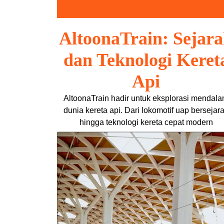
Skip
to
content
AltoonaTrain: Sejar
dan Teknologi Keret
Api
AltoonaTrain hadir untuk eksplorasi mendal
dunia kereta api. Dari lokomotif uap bersejar
hingga teknologi kereta cepat modern