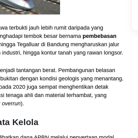
wa terbukti jauh lebih rumit daripada yang
 menghadapi tembok besar bernama
pembebasan
hingga Tegalluar di Bandung mengharuskan jalur
ndustri, hingga kontur tanah yang rawan longsor.
menjadi tantangan berat. Pembangunan belasan
bukitan dengan kondisi geologis yang menantang.
ada 2020 juga sempat menghentikan detak
si tenaga ahli dan material terhambat, yang
t overrun
).
ta Kelola
libatkan dana APBN melalui penyertaan modal