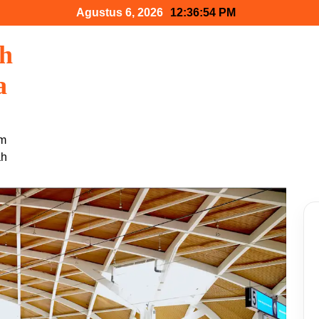
Agustus 6, 2026
12:36:55 PM
ah
a
am
ah