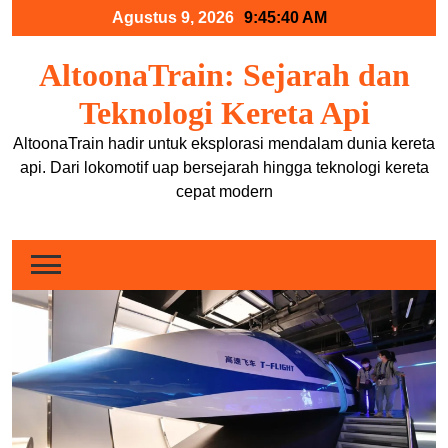
Skip
Agustus 9, 2026
9:45:40 AM
to
content
AltoonaTrain: Sejarah dan
Teknologi Kereta Api
AltoonaTrain hadir untuk eksplorasi mendalam dunia kereta
api. Dari lokomotif uap bersejarah hingga teknologi kereta
cepat modern