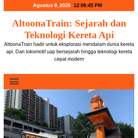
Skip
Agustus 9, 2026
12:06:45 PM
to
content
AltoonaTrain: Sejarah dan
Teknologi Kereta Api
AltoonaTrain hadir untuk eksplorasi mendalam dunia kereta
api. Dari lokomotif uap bersejarah hingga teknologi kereta
cepat modern