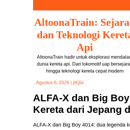
Skip
to
content
AltoonaTrain: Sejar
dan Teknologi Keret
Api
AltoonaTrain hadir untuk eksplorasi mendal
dunia kereta api. Dari lokomotif uap bersejar
hingga teknologi kereta cepat modern
Agustus 6, 2026
|
jIIQla
ALFA-X dan Big Boy
Kereta dari Jepang 
ALFA-X dan Big Boy 4014: dua legenda k