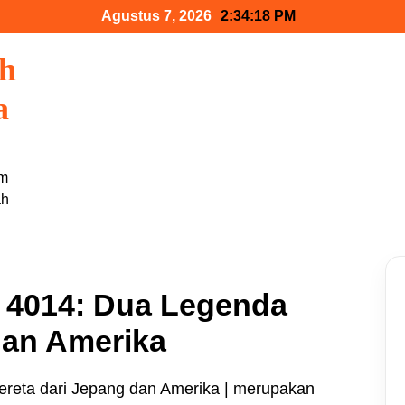
Agustus 7, 2026
2:34:19 PM
ah
a
am
ah
 4014: Dua Legenda
dan Amerika
ereta dari Jepang dan Amerika | merupakan