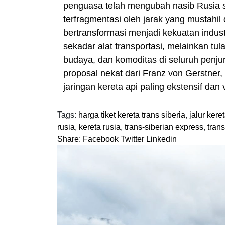
penguasa telah mengubah nasib Rusia 
terfragmentasi oleh jarak yang mustahil
bertransformasi menjadi kekuatan indust
sekadar alat transportasi, melainkan t
budaya, dan komoditas di seluruh penju
proposal nekat dari Franz von Gerstner,
jaringan kereta api paling ekstensif dan vi
Tags:
harga tiket kereta trans siberia
,
jalur kere
rusia
,
kereta rusia
,
trans-siberian express
,
trans
Share:
Facebook
Twitter
Linkedin