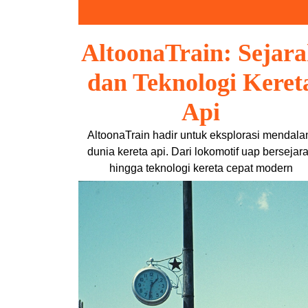
Skip
to
content
AltoonaTrain: Sejar
dan Teknologi Keret
Api
AltoonaTrain hadir untuk eksplorasi mendal
dunia kereta api. Dari lokomotif uap bersejar
hingga teknologi kereta cepat modern