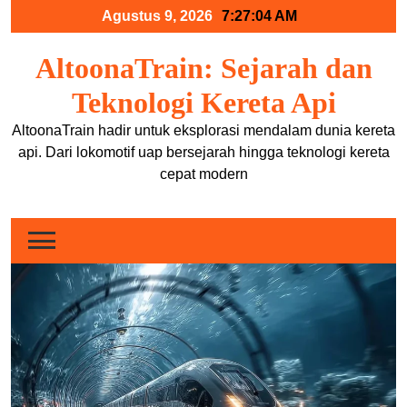
Skip
Agustus 9, 2026
7:27:04 AM
to
content
AltoonaTrain: Sejarah dan
Teknologi Kereta Api
AltoonaTrain hadir untuk eksplorasi mendalam dunia kereta
api. Dari lokomotif uap bersejarah hingga teknologi kereta
cepat modern