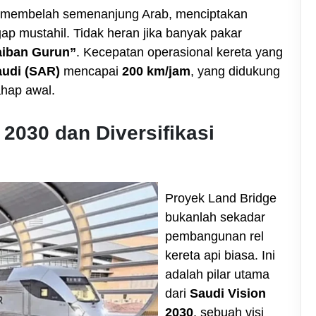
 membelah semenanjung Arab, menciptakan
gap mustahil. Tidak heran jika banyak pakar
aiban Gurun”
. Kecepatan operasional kereta yang
audi (SAR)
mencapai
200 km/jam
, yang didukung
ahap awal.
n 2030 dan Diversifikasi
Proyek Land Bridge
bukanlah sekadar
pembangunan rel
kereta api biasa. Ini
adalah pilar utama
dari
Saudi Vision
2030
, sebuah visi