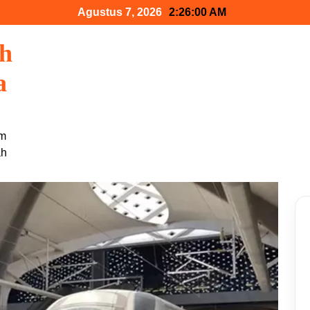
Agustus 7, 2026
2:26:01 AM
ah
a
am
ah