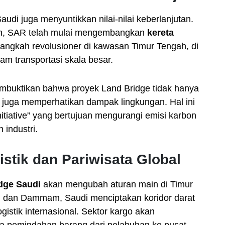
udi juga menyuntikkan nilai-nilai keberlanjutan.
rsih, SAR telah mulai mengembangkan
kereta
 langkah revolusioner di kawasan Timur Tengah, di
lam transportasi skala besar.
mbuktikan bahwa proyek Land Bridge tidak hanya
i juga memperhatikan dampak lingkungan. Hal ini
tiative” yang bertujuan mengurangi emisi karbon
 industri.
stik dan Pariwisata Global
dge Saudi
akan mengubah aturan main di Timur
dan Dammam, Saudi menciptakan koridor darat
gistik internasional. Sektor kargo akan
a pemindahan barang dari pelabuhan ke pusat