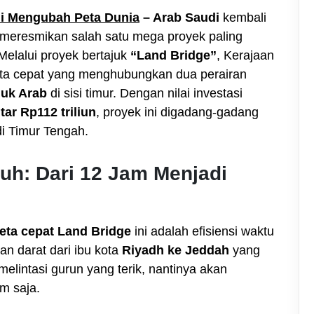
di Mengubah Peta Dunia
– Arab Saudi
kembali
 meresmikan salah satu mega proyek paling
elalui proyek bertajuk
“Land Bridge”
, Kerajaan
eta cepat yang menghubungkan dua perairan
luk Arab
di sisi timur. Dengan nilai investasi
tar Rp112 triliun
, proyek ini digadang-gadang
di Timur Tengah.
h: Dari 12 Jam Menjadi
reta cepat Land Bridge
ini adalah efisiensi waktu
n darat dari ibu kota
Riyadh ke Jeddah
yang
lintasi gurun yang terik, nantinya akan
m saja.