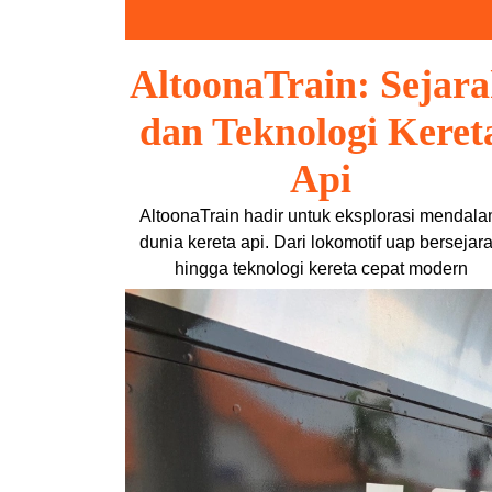
Skip
to
content
AltoonaTrain: Sejar
dan Teknologi Keret
Api
AltoonaTrain hadir untuk eksplorasi mendal
dunia kereta api. Dari lokomotif uap bersejar
hingga teknologi kereta cepat modern