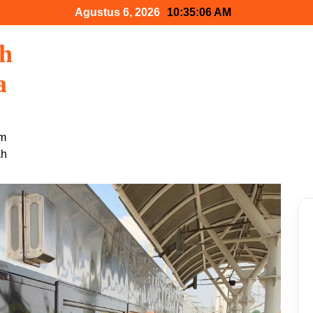
Agustus 6, 2026
10:35:07 AM
ah
a
am
ah