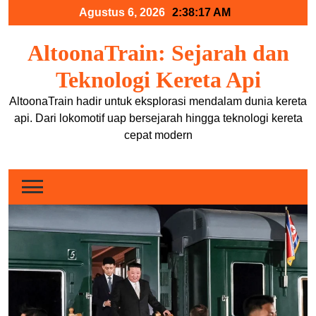
Skip
Agustus 6, 2026
2:38:17 AM
to
content
AltoonaTrain: Sejarah dan
Teknologi Kereta Api
AltoonaTrain hadir untuk eksplorasi mendalam dunia kereta
api. Dari lokomotif uap bersejarah hingga teknologi kereta
cepat modern