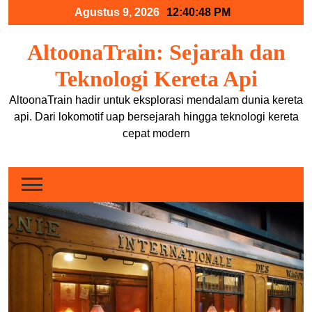
Skip
Agustus 9, 2026
12:40:49 PM
to
content
AltoonaTrain: Sejarah dan
Teknologi Kereta Api
AltoonaTrain hadir untuk eksplorasi mendalam dunia kereta
api. Dari lokomotif uap bersejarah hingga teknologi kereta
cepat modern