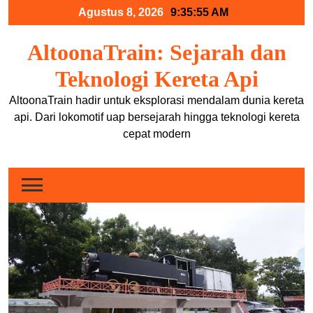
Skip
Agustus 8, 2026
9:35:55 AM
to
content
AltoonaTrain: Sejarah dan
Teknologi Kereta Api
AltoonaTrain hadir untuk eksplorasi mendalam dunia kereta
api. Dari lokomotif uap bersejarah hingga teknologi kereta
cepat modern