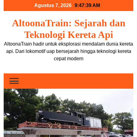
Skip
Agustus 7, 2026
9:47:39 AM
to
content
AltoonaTrain: Sejarah dan
Teknologi Kereta Api
AltoonaTrain hadir untuk eksplorasi mendalam dunia kereta
api. Dari lokomotif uap bersejarah hingga teknologi kereta
cepat modern