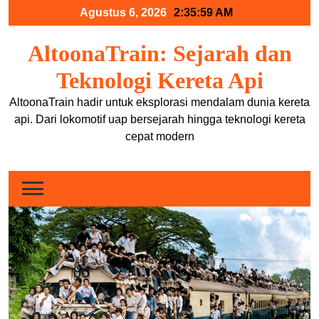
Skip
Agustus 6, 2026
2:36:00 AM
to
content
AltoonaTrain: Sejarah dan
Teknologi Kereta Api
AltoonaTrain hadir untuk eksplorasi mendalam dunia kereta
api. Dari lokomotif uap bersejarah hingga teknologi kereta
cepat modern