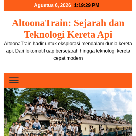
Skip
Agustus 6, 2026
1:19:30 PM
to
content
AltoonaTrain: Sejarah dan
Teknologi Kereta Api
AltoonaTrain hadir untuk eksplorasi mendalam dunia kereta
api. Dari lokomotif uap bersejarah hingga teknologi kereta
cepat modern