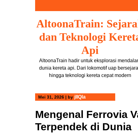
Skip
to
content
AltoonaTrain: Sejar
dan Teknologi Keret
Api
AltoonaTrain hadir untuk eksplorasi mendal
dunia kereta api. Dari lokomotif uap bersejar
hingga teknologi kereta cepat modern
jIIQla
Mei 31, 2026
|
by
Mengenal Ferrovia Va
Terpendek di Dunia