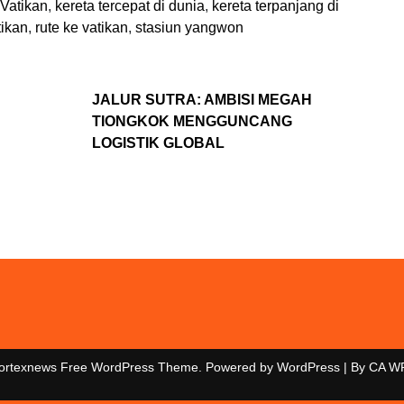
 Vatikan
,
kereta tercepat di dunia
,
kereta terpanjang di
tikan
,
rute ke vatikan
,
stasiun yangwon
JALUR SUTRA: AMBISI MEGAH
TIONGKOK MENGGUNCANG
LOGISTIK GLOBAL
ortexnews Free WordPress Theme. Powered by WordPress | By
CA W