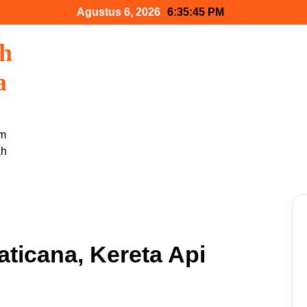
Agustus 6, 2026
6:35:46 PM
ah
a
am
ah
ticana, Kereta Api