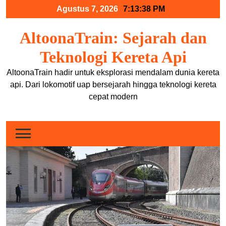
Skip
Agustus 7, 2026
7:13:38 PM
to
content
AltoonaTrain: Sejarah dan
Teknologi Kereta Api
AltoonaTrain hadir untuk eksplorasi mendalam dunia kereta
api. Dari lokomotif uap bersejarah hingga teknologi kereta
cepat modern